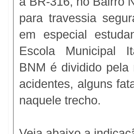
à BR-316, no Bairro 
para travessia segur
em especial estuda
Escola Municipal I
BNM é dividido pela 
acidentes, alguns fat
naquele trecho.
Veja abaixo a indica