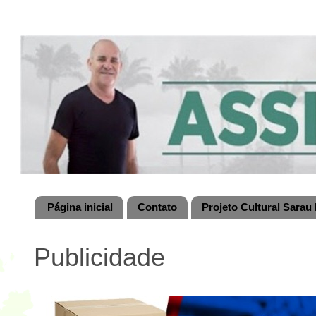
Página inicial
Contato
Projeto Cultural Sarau 
Publicidade