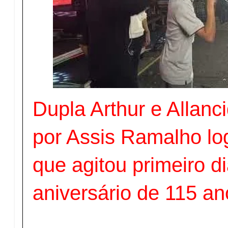
Dupla Arthur e Allanc
por Assis Ramalho l
que agitou primeiro di
aniversário de 115 a