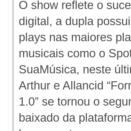
O show reflete o su
digital, a dupla possu
plays nas maiores pl
musicais como o Spot
SuaMúsica, neste últ
Arthur e Allancid “Fo
1.0” se tornou o segu
baixado da plataform