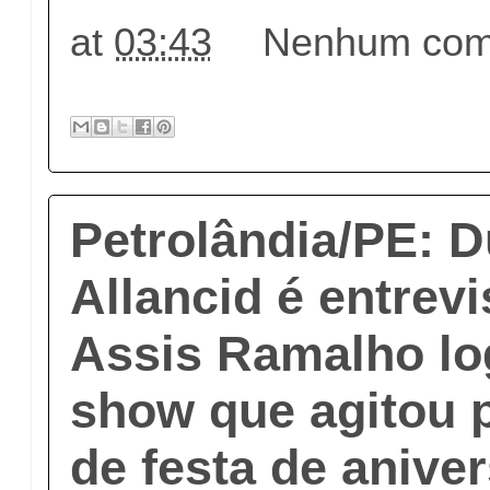
at
03:43
Nenhum come
Petrolândia/PE: D
Allancid é entrev
Assis Ramalho lo
show que agitou p
de festa de anive