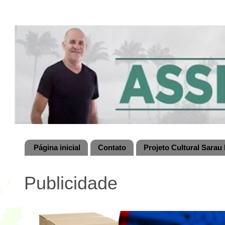
Página inicial
Contato
Projeto Cultural Sarau 
Publicidade