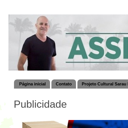
Página inicial
Contato
Projeto Cultural Sarau 
Publicidade