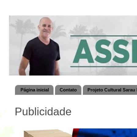
Página inicial
Contato
Projeto Cultural Sarau 
Publicidade