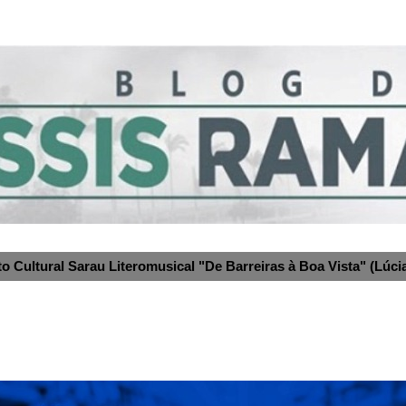
to Cultural Sarau Literomusical "De Barreiras à Boa Vista" (Lúcia