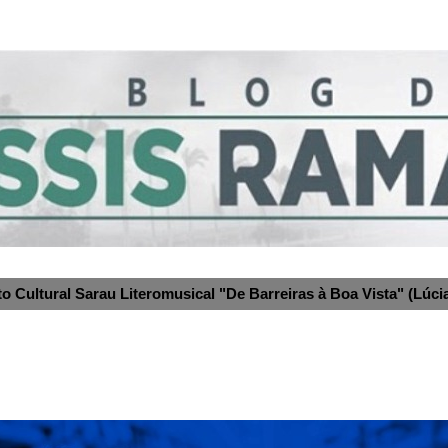
to Cultural Sarau Literomusical "De Barreiras à Boa Vista" (Lúcia