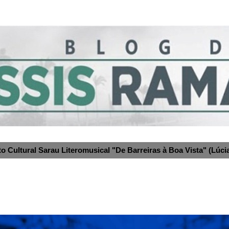
to Cultural Sarau Literomusical "De Barreiras à Boa Vista" (Lúcia