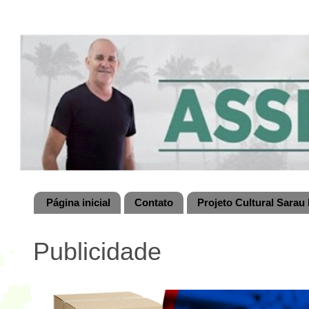
Página inicial
Contato
Projeto Cultural Sarau 
Publicidade