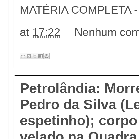
MATÉRIA COMPLETA - c
at
17:22
Nenhum come
Petrolândia: Mor
Pedro da Silva (L
espetinho); corpo
velado na Quadra 