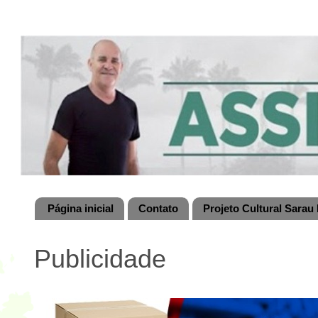
Página inicial
Contato
Projeto Cultural Sarau 
Publicidade