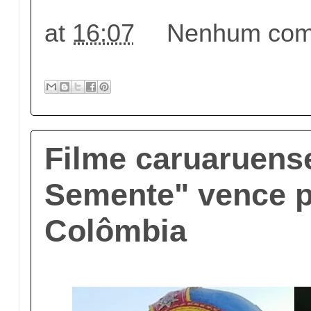
at
16:07
Nenhum come
Filme caruaruens
Semente" vence 
Colômbia