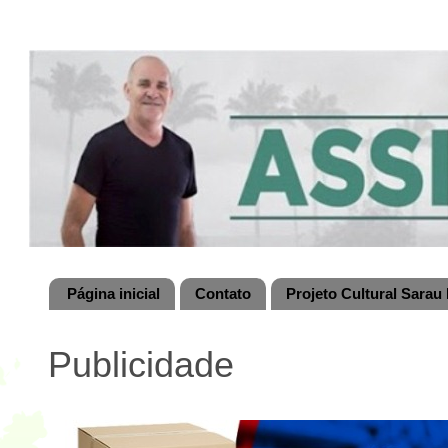
Página inicial
Contato
Projeto Cultural Sarau 
Publicidade