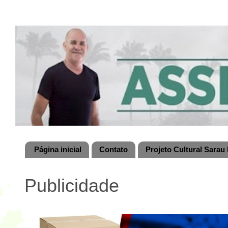
Página inicial
Contato
Projeto Cultural Sarau 
Publicidade