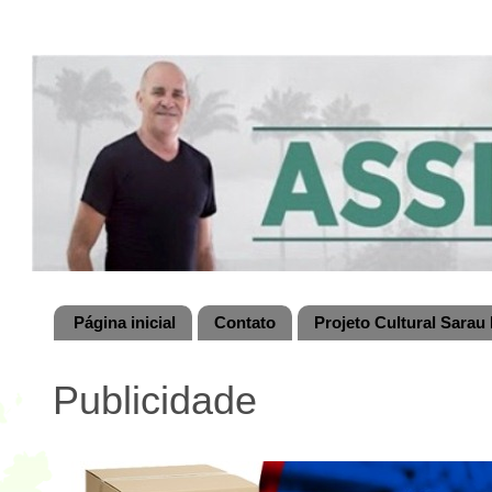
Página inicial
Contato
Projeto Cultural Sarau 
Publicidade