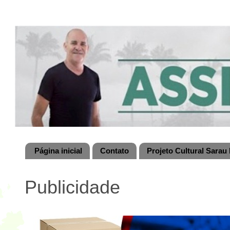
Página inicial
Contato
Projeto Cultural Sarau 
Publicidade