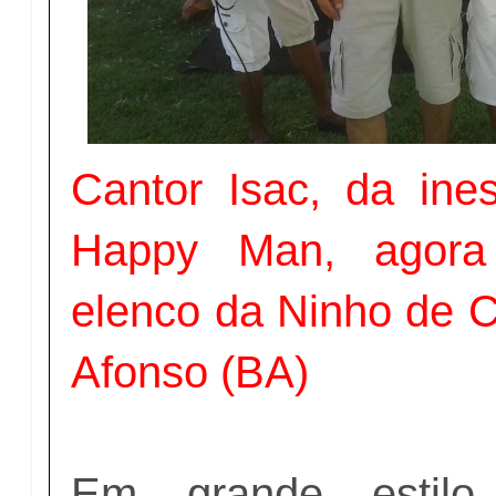
Cantor Isac, da ine
Happy Man, agora
elenco da Ninho de C
Afonso (BA)
Em grande estilo