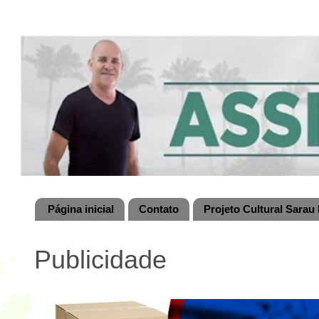
Página inicial
Contato
Projeto Cultural Sarau 
Publicidade