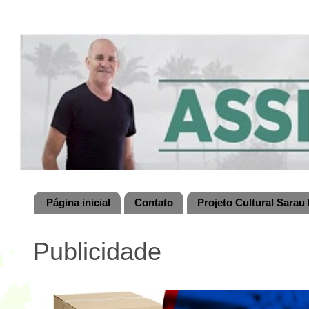
Página inicial
Contato
Projeto Cultural Sarau 
Publicidade