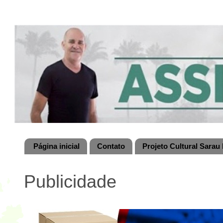
Página inicial
Contato
Projeto Cultural Sarau 
Publicidade