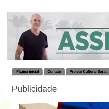
Página inicial
Contato
Projeto Cultural Sarau 
Publicidade