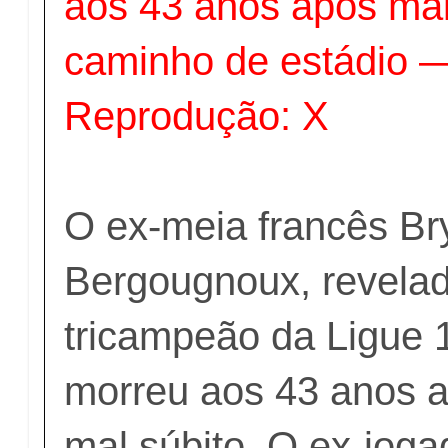
aos 43 anos após mal
caminho de estádio —
Reprodução: X
O ex-meia francês Br
Bergougnoux, revelad
tricampeão da Ligue 1
morreu aos 43 anos a
mal súbito. O ex-joga