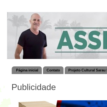
Página inicial
Contato
Projeto Cultural Sarau 
Publicidade