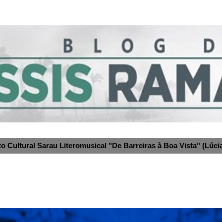
to Cultural Sarau Literomusical "De Barreiras à Boa Vista" (Lúcia