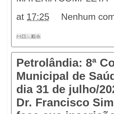
at
17:25
Nenhum come
Petrolândia: 8ª C
Municipal de Saú
dia 31 de julho/2
Dr. Francisco Si