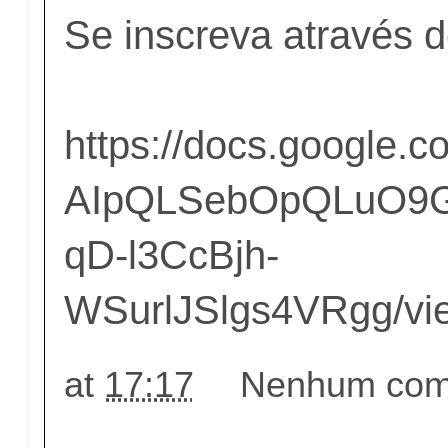
Se inscreva através do
https://docs.google.c
AIpQLSebOpQLuO9G
qD-l3CcBjh-
WSurlJSlgs4VRgg/vi
at
17:17
Nenhum come