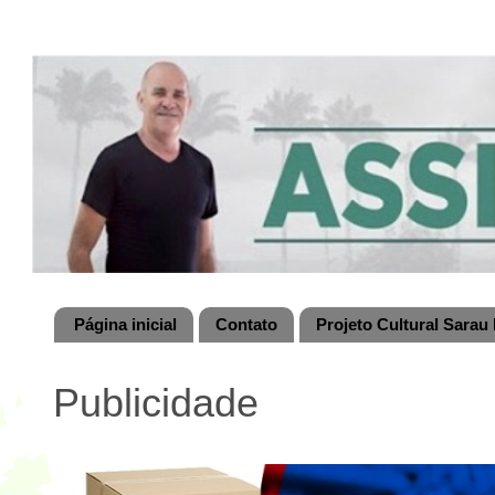
Página inicial
Contato
Projeto Cultural Sarau 
Publicidade