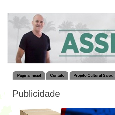
Página inicial
Contato
Projeto Cultural Sarau 
Publicidade