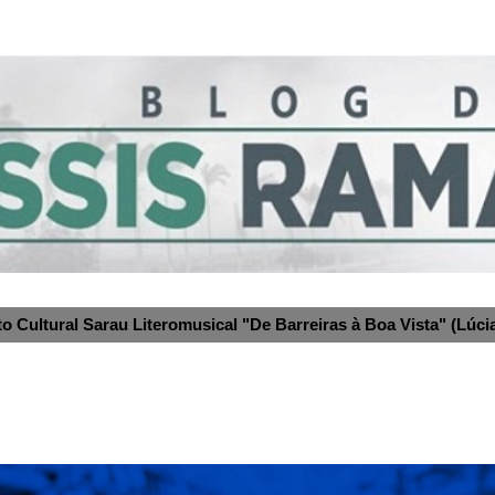
to Cultural Sarau Literomusical "De Barreiras à Boa Vista" (Lúcia