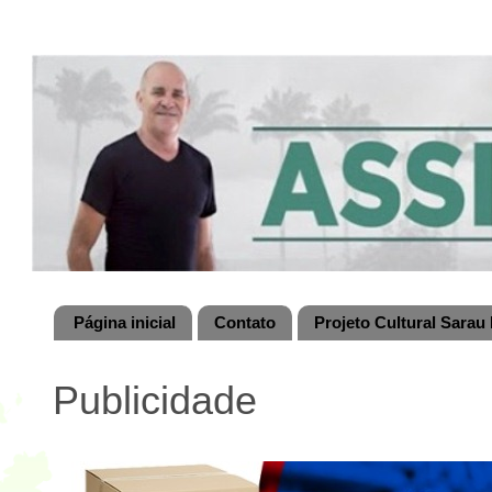
Página inicial
Contato
Projeto Cultural Sarau 
Publicidade