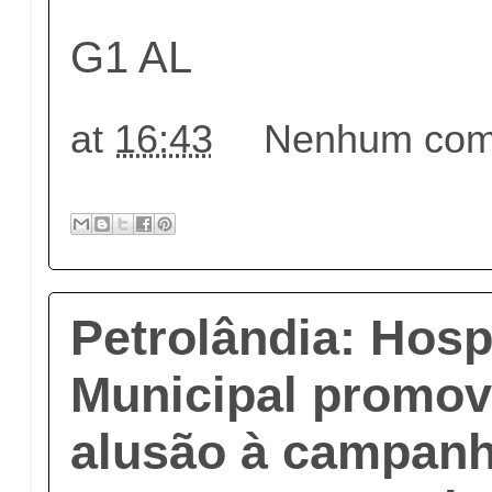
G1 AL
at
16:43
Nenhum come
Petrolândia: Hosp
Municipal promo
alusão à campan