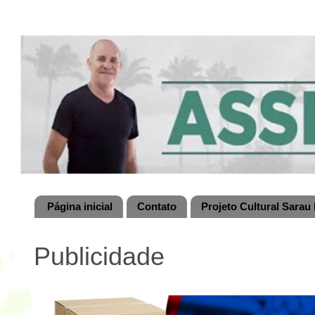
Página inicial
Contato
Projeto Cultural Sarau 
Publicidade