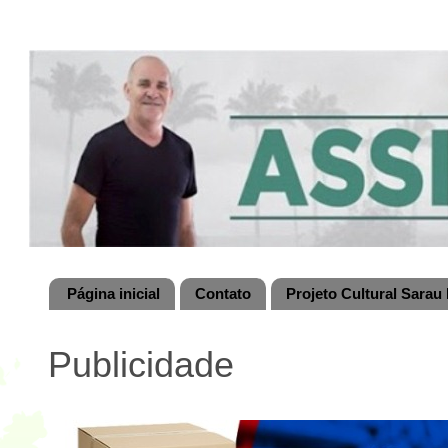
Página inicial
Contato
Projeto Cultural Sarau 
Publicidade