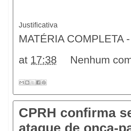
Justificativa
MATÉRIA COMPLETA - c
at
17:38
Nenhum come
CPRH confirma s
ataque de onça-p