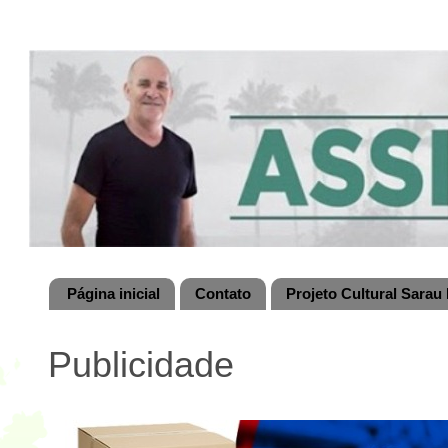
Página inicial
Contato
Projeto Cultural Sarau 
Publicidade