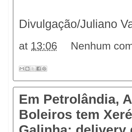
Divulgação/Juliano V
at
13:06
Nenhum come
Em Petrolândia, 
Boleiros tem Xe
Galinha; delivery 