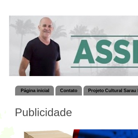
Página inicial
Contato
Projeto Cultural Sarau 
Publicidade