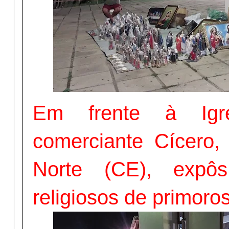
Em frente à Igre
comerciante Cícero,
Norte (CE), expôs
religiosos de primor