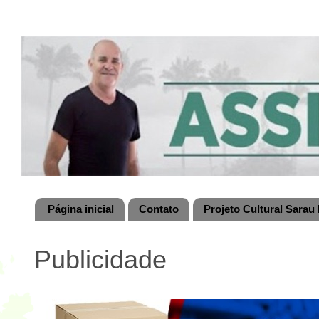
Página inicial
Contato
Projeto Cultural Sarau 
Publicidade