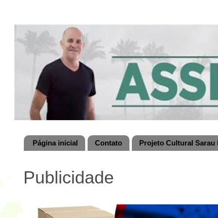
Página inicial
Contato
Projeto Cultural Sarau 
Publicidade