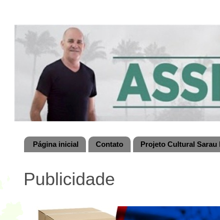
Página inicial
Contato
Projeto Cultural Sarau 
Publicidade