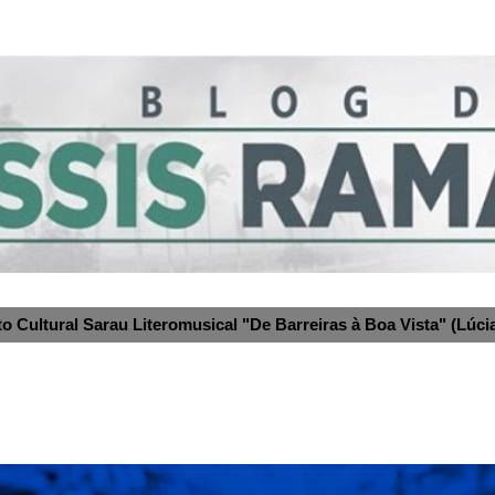
to Cultural Sarau Literomusical "De Barreiras à Boa Vista" (Lúcia