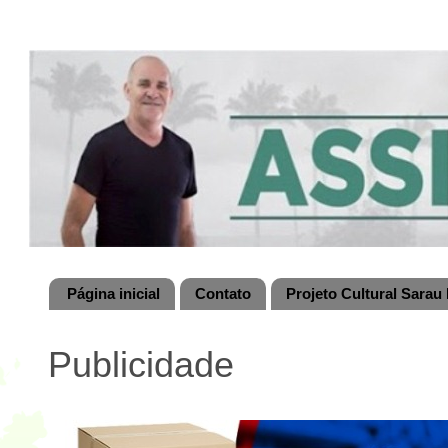
Página inicial
Contato
Projeto Cultural Sarau 
Publicidade