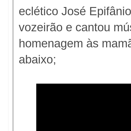
eclético José Epifânio
vozeirão e cantou mú
homenagem às mamã
abaixo;