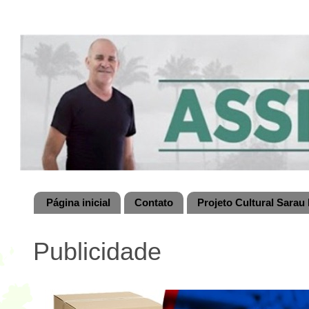
Página inicial
Contato
Projeto Cultural Sarau 
Publicidade