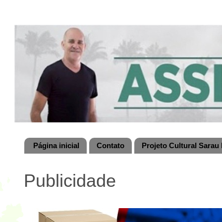
Página inicial
Contato
Projeto Cultural Sarau 
Publicidade