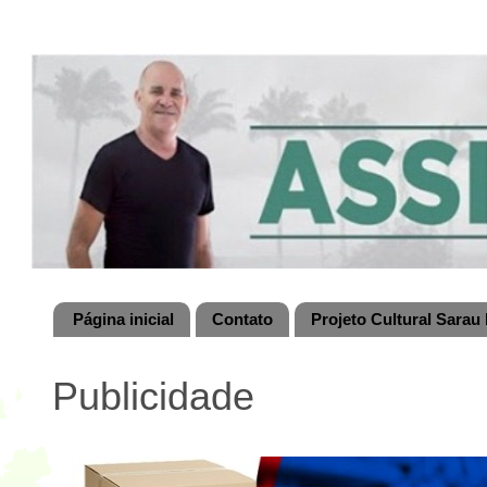
Página inicial
Contato
Projeto Cultural Sarau 
Publicidade