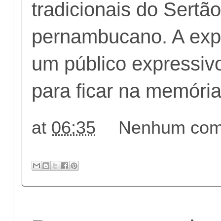
tradicionais do Sertã
pernambucano. A expe
um público expressiv
para ficar na memória
at
06:35
Nenhum come