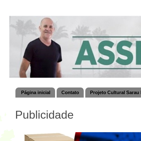
Página inicial
Contato
Projeto Cultural Sarau 
Publicidade