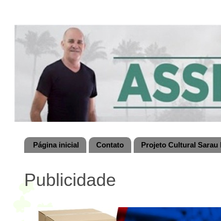
Página inicial
Contato
Projeto Cultural Sarau 
Publicidade