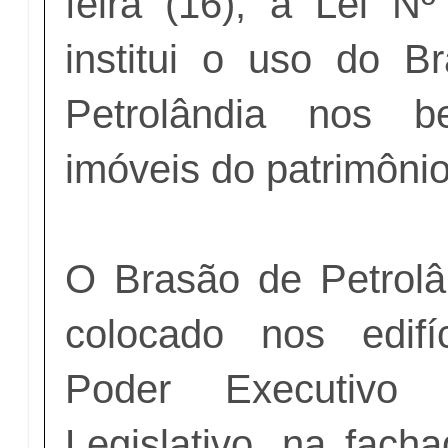
feira (16), a Lei N
institui o uso do Br
Petrolândia nos 
imóveis do patrimôni
O Brasão de Petrolâ
colocado nos edif
Poder Executiv
Legislativo, na facha