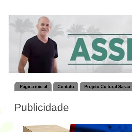
Página inicial
Contato
Projeto Cultural Sarau 
Publicidade