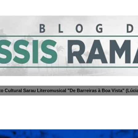
to Cultural Sarau Literomusical "De Barreiras à Boa Vista" (Lúcia