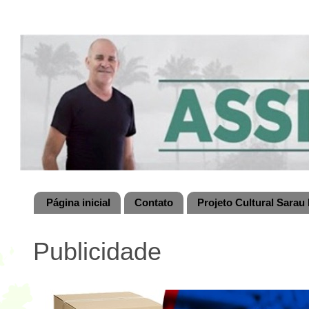
Página inicial
Contato
Projeto Cultural Sarau 
Publicidade