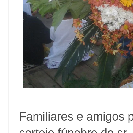
Familiares e amigos p
cortejo fúnebre do sr