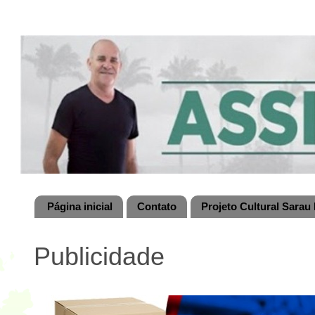
Página inicial
Contato
Projeto Cultural Sarau 
Publicidade