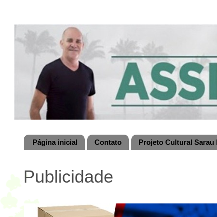
Página inicial
Contato
Projeto Cultural Sarau 
Publicidade