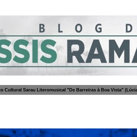
to Cultural Sarau Literomusical "De Barreiras à Boa Vista" (Lúcia