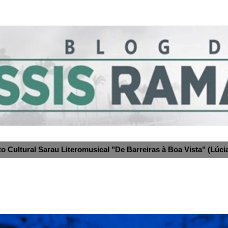
to Cultural Sarau Literomusical "De Barreiras à Boa Vista" (Lúcia