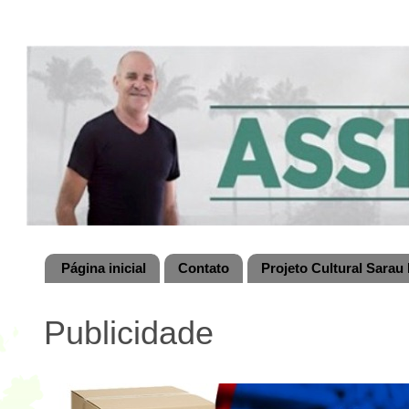
Página inicial
Contato
Projeto Cultural Sarau 
Publicidade