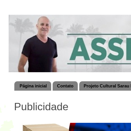
Página inicial
Contato
Projeto Cultural Sarau 
Publicidade