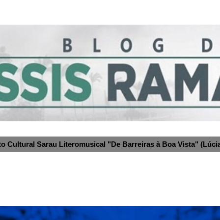
to Cultural Sarau Literomusical "De Barreiras à Boa Vista" (Lúcia