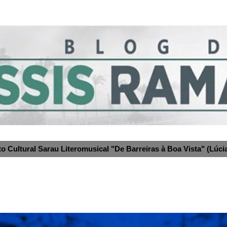
to Cultural Sarau Literomusical "De Barreiras à Boa Vista" (Lúcia