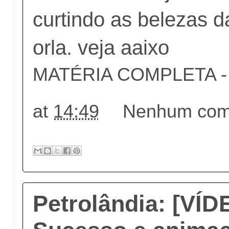
curtindo as belezas d
orla. veja aaixo
MATÉRIA COMPLETA - c
at
14:49
Nenhum come
Petrolândia: [VÍ