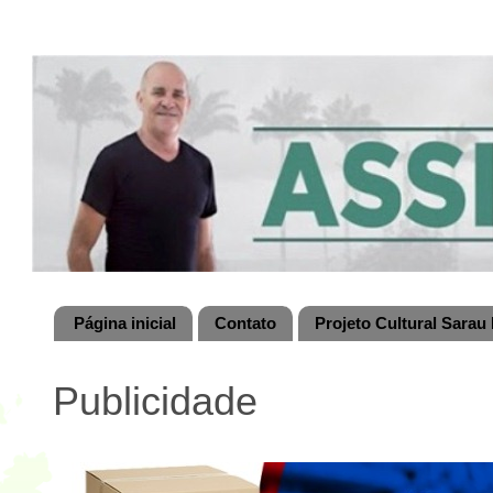
Página inicial
Contato
Projeto Cultural Sarau 
Publicidade