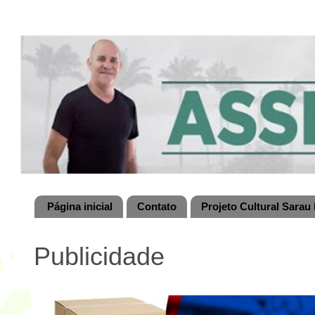
Página inicial
Contato
Projeto Cultural Sarau 
Publicidade